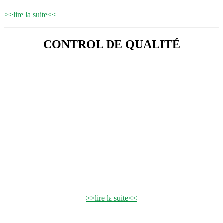
>>lire la suite<<
CONTROL DE QUALITÉ
Grâce à des équipements
sophistiqués,
tous nos produits sont soumis à
des stricts contrôles qualitatifs.
Analyses organoleptiques:
Aspect, Couleur, Odeur.
>>lire la suite<<